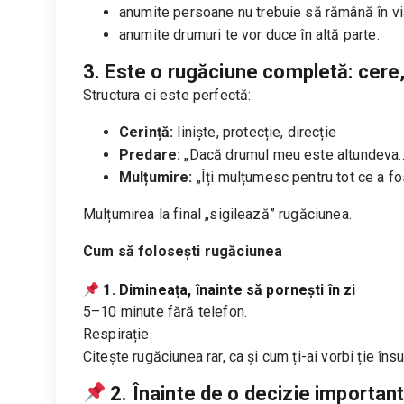
anumite persoane nu trebuie să rămână în via
anumite drumuri te vor duce în altă parte.
3. Este o rugăciune completă: cer
Structura ei este perfectă:
Cerință:
liniște, protecție, direcție
Predare:
„Dacă drumul meu este altundeva
Mulțumire:
„Îți mulțumesc pentru tot ce a fo
Mulțumirea la final „sigilează” rugăciunea.
Cum să folosești rugăciunea
1. Dimineața, înainte să pornești în zi
5–10 minute fără telefon.
Respirație.
Citește rugăciunea rar, ca și cum ți-ai vorbi ție însu
2. Înainte de o decizie importan