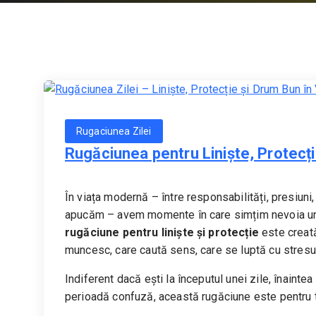
Rugaciunea Zilei
Rugăciunea pentru Liniște, Protecți
În viața modernă – între responsabilități, presiuni, 
apucăm – avem momente în care simțim nevoia unei 
rugăciune pentru liniște și protecție
este creată
muncesc, care caută sens, care se luptă cu stresul,
Indiferent dacă ești la începutul unei zile, înainte
perioadă confuză, această rugăciune este pentru t