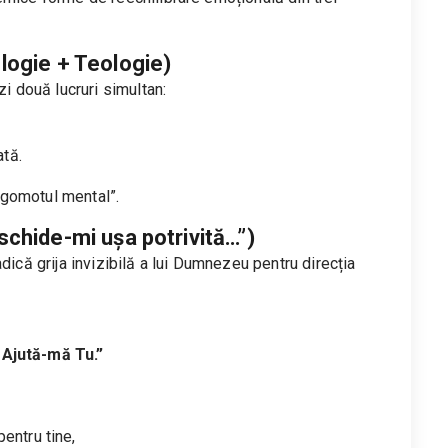
logie + Teologie)
zi două lucruri simultan:
ată.
zgomotul mental”.
schide-mi ușa potrivită…”)
dică grija invizibilă a lui Dumnezeu pentru direcția
 Ajută-mă Tu.”
entru tine,