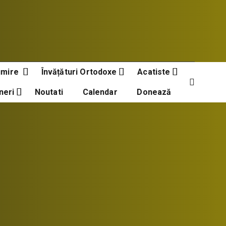
umire
Învățături Ortodoxe
Acatiste
neri
Noutati
Calendar
Donează