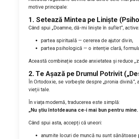
motive principale:
1. Setează Mintea pe Liniște (Psiho
Când spui „Doamne, dă-mi liniște în suflet”, active
partea spirituală — cererea de ajutor divin,
partea psihologică — o intenție clară, formul
Această combinație scade anxietatea și reduce „
2. Te Așază pe Drumul Potrivit („De
În Ortodoxie, se vorbește despre „pronia divină”, a
vieții tale.
În viața modernă, traducerea este simplă:
„Nu știu întotdeauna ce-i mai bun pentru mine.
Când spui asta, accepți că uneori:
anumite locuri de muncă nu sunt sănătoase p