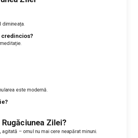
l dimineața.
e credincios?
meditație.
ormularea este modernă.
ie?
 Rugăciunea Zilei?
ă, agitată – omul nu mai cere neapărat minuni.