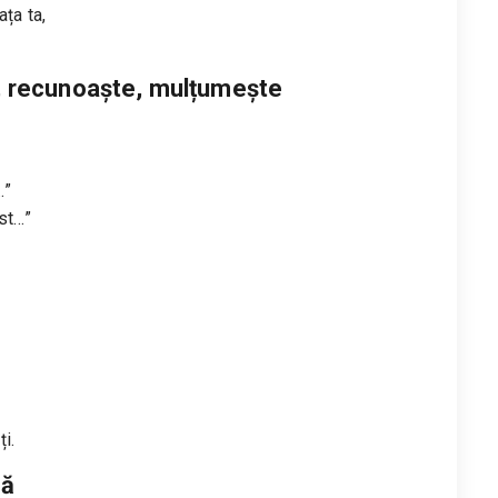
ța ta,
e, recunoaște, mulțumește
…”
st…”
ți.
tă