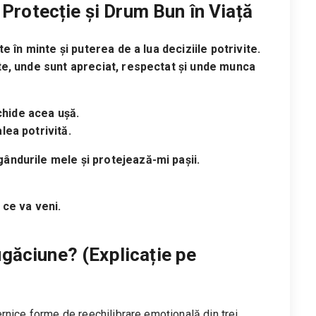
Protecție și Drum Bun în Viață
te în minte și puterea de a lua deciziile potrivite.
ște, unde sunt apreciat, respectat și unde munca
hide acea ușă.
lea potrivită.
ândurile mele și protejează-mi pașii.
 ce va veni.
găciune? (Explicație pe
rnice forme de reechilibrare emoțională din trei