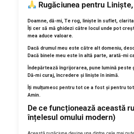
Rugăciunea pentru Liniște, 
Doamne, dă-mi, Te rog, liniște în suflet, clarita
Îți cer să mă ghidezi către locul unde pot cre
mea aduce valoare.
Dacă drumul meu este către alt domeniu, desc
Dacă binele meu este în altă parte, arată-mi ca
Îndepărtează îngrijorarea, pune lumină peste g
Dă-mi curaj, încredere și liniște în inimă.
Îți mulțumesc pentru tot ce a fost și pentru tot
Amin.
De ce funcționează această ru
înțelesul omului modern)
Această rugăciune devine una dintre cele mai pute