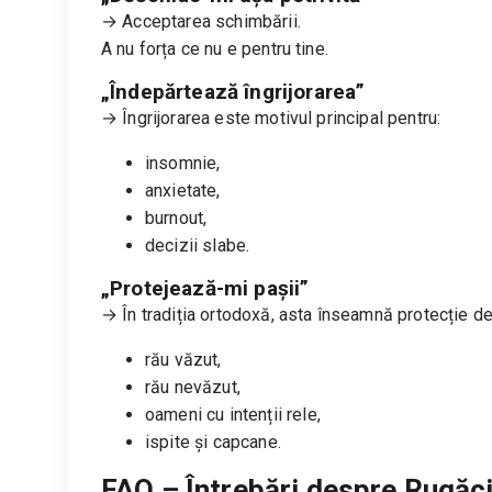
→ Acceptarea schimbării.
A nu forța ce nu e pentru tine.
„Îndepărtează îngrijorarea”
→ Îngrijorarea este motivul principal pentru:
insomnie,
anxietate,
burnout,
decizii slabe.
„Protejează-mi pașii”
→ În tradiția ortodoxă, asta înseamnă protecție de
rău văzut,
rău nevăzut,
oameni cu intenții rele,
ispite și capcane.
FAQ – Întrebări despre Rugăci