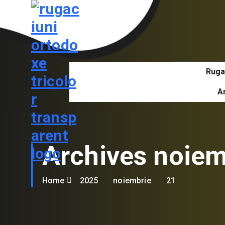
Ruga
A
Archives noiem
Credința noastră trăită cu sens
Home
2025
noiembrie
21