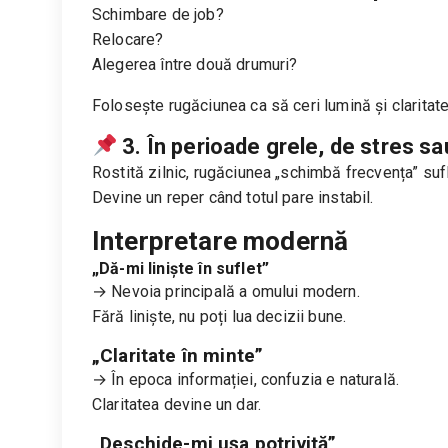
Schimbare de job?
Relocare?
Alegerea între două drumuri?
Folosește rugăciunea ca să ceri lumină și claritate
3. În perioade grele, de stres sa
Rostită zilnic, rugăciunea „schimbă frecvența” sufl
Devine un reper când totul pare instabil.
Interpretare modernă
„Dă-mi liniște în suflet”
→ Nevoia principală a omului modern.
Fără liniște, nu poți lua decizii bune.
„Claritate în minte”
→ În epoca informației, confuzia e naturală.
Claritatea devine un dar.
„Deschide-mi ușa potrivită”