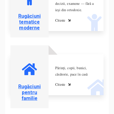
decizii, examene — fără a
ieși din ortodoxie.
Rugăciuni
Citeste
tematice
moderne
Părinți, copii, bunici,
căsătorie, pace în casă
Citeste
Rugăciuni
pentru
familie