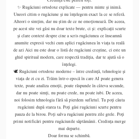
✨ Rugăciuni ortodoxe explicate — pentru minte și inimă.
Uneori citim o rugăciune și nu înțelegem exact la ce se referă.
Alteori o simțim, dar nu știm de ce ne emoționează. De aceea,
pe acest site vei găsi nu doar texte brute, ci și: explicații scurte
și clare context despre cine a scris rugăciunea ce înseamnă
anumite expresii vechi cum aplici rugăciunea în viața ta reală
de azi Aici nu este doar o listă de rugăciuni creștine, ci este un
ghid spiritual modern, care respectă tradiția, dar te ajută să o
înțelegi.
🕊️ Rugăciuni ortodoxe moderne – între credință, tehnologie și
viața de zi cu zi. Trăim într-o epocă în care AI poate genera
texte, poate analiza emoții, poate răspunde în câteva secunde,
dar nu poate simți, nu poate crede, nu poate iubi. De aceea,
noi folosim tehnologia fără să pierdem sufletul. Tu poți căuta
rugăciuni după starea ta. Poți găsi rugăciuni scurte pentru
pauza de la birou. Poți salva rugăciuni pentru zile grele. Poți
primi notificări pentru rugăciunile săptămânii. Credința merge
mai departe.
Doar forma se schimbă.