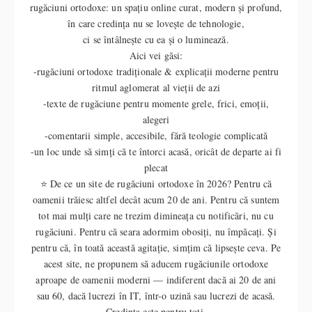
rugăciuni ortodoxe: un spațiu online curat, modern și profund,
în care credința nu se lovește de tehnologie,
ci se întâlnește cu ea și o luminează.
Aici vei găsi:
-rugăciuni ortodoxe tradiționale & explicații moderne pentru
ritmul aglomerat al vieții de azi
-texte de rugăciune pentru momente grele, frici, emoții,
alegeri
-comentarii simple, accesibile, fără teologie complicată
-un loc unde să simți că te întorci acasă, oricât de departe ai fi
plecat
⭐ De ce un site de rugăciuni ortodoxe în 2026? Pentru că
oamenii trăiesc altfel decât acum 20 de ani. Pentru că suntem
tot mai mulți care ne trezim dimineața cu notificări, nu cu
rugăciuni. Pentru că seara adormim obosiți, nu împăcați. Și
pentru că, în toată această agitație, simțim că lipsește ceva. Pe
acest site, ne propunem să aducem rugăciunile ortodoxe
aproape de oamenii moderni — indiferent dacă ai 20 de ani
sau 60, dacă lucrezi în IT, într-o uzină sau lucrezi de acasă.
Credința este pentru toți.