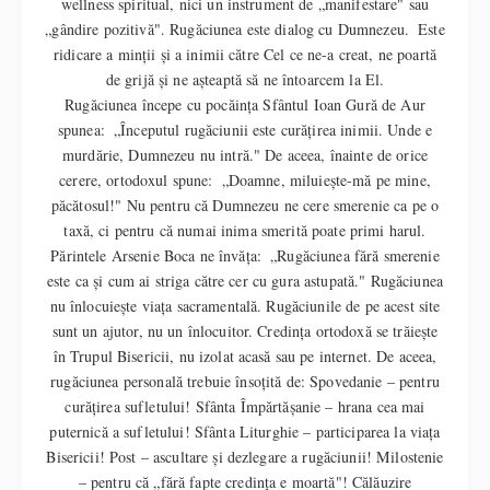
wellness spiritual, nici un instrument de „manifestare" sau
„gândire pozitivă". Rugăciunea este dialog cu Dumnezeu. Este
ridicare a minții și a inimii către Cel ce ne-a creat, ne poartă
de grijă și ne așteaptă să ne întoarcem la El.
Rugăciunea începe cu pocăința Sfântul Ioan Gură de Aur
spunea: „Începutul rugăciunii este curățirea inimii. Unde e
murdărie, Dumnezeu nu intră." De aceea, înainte de orice
cerere, ortodoxul spune: „Doamne, miluiește-mă pe mine,
păcătosul!" Nu pentru că Dumnezeu ne cere smerenie ca pe o
taxă, ci pentru că numai inima smerită poate primi harul.
Părintele Arsenie Boca ne învăța: „Rugăciunea fără smerenie
este ca şi cum ai striga către cer cu gura astupată." Rugăciunea
nu înlocuiește viața sacramentală. Rugăciunile de pe acest site
sunt un ajutor, nu un înlocuitor. Credința ortodoxă se trăiește
în Trupul Bisericii, nu izolat acasă sau pe internet. De aceea,
rugăciunea personală trebuie însoțită de: Spovedanie – pentru
curățirea sufletului! Sfânta Împărtășanie – hrana cea mai
puternică a sufletului! Sfânta Liturghie – participarea la viața
Bisericii! Post – ascultare și dezlegare a rugăciunii! Milostenie
– pentru că „fără fapte credința e moartă"! Călăuzire