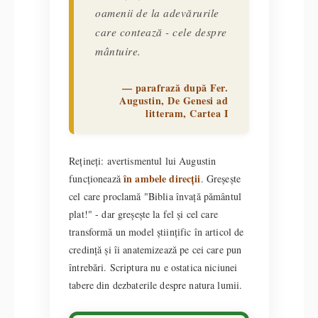
oamenii de la adevărurile
care contează - cele despre
mântuire.
— parafrază după Fer.
Augustin, De Genesi ad
litteram, Cartea I
Rețineți: avertismentul lui Augustin
în ambele direcții
funcționează
. Greșește
cel care proclamă "Biblia învață pământul
plat!" - dar greșește la fel și cel care
transformă un model științific în articol de
credință și îi anatemizează pe cei care pun
întrebări. Scriptura nu e ostatica niciunei
tabere din dezbaterile despre natura lumii.