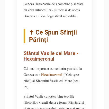
Geneza. Întrebările de geometrie planetară
nu erau subiectul ei - și tocmai de aceea
Biserica nu le-a dogmatizat niciodată.
✝️ Ce Spun Sfinții
Părinți
Sfântul Vasile cel Mare -
Hexaimeronul
Cel mai important comentariu patristic la
Hexaimeronul
Geneza este
("Cele șase
zile") al Sfântului Vasile cel Mare (sec.
IV).
Sfântul Vasile cunoștea bine teoriile
filosofilor vremii despre forma Pământului
și structura cosmosului - existau mai multe