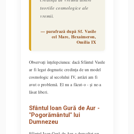
teoriile cosmologice ale
vremii.
— parafrază după Sf. Vasile
cel Mare, Hexaimeron,
Omilia IX
Observați înțelepciunea: dacă Sfântul Vasile
ar fi legat dogmatic credința de un model
cosmologic al secolului IV, astăzi am fi
avut o problemă. El nu a făcut-o - și ne-a
lăsat liberi.
Sfântul Ioan Gură de Aur -
"Pogorământul" lui
Dumnezeu
Sfântul Ioan Gură de Aur a dezvoltat un