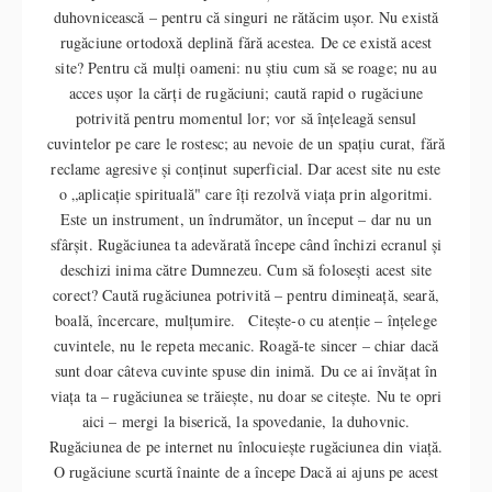
duhovnicească – pentru că singuri ne rătăcim ușor. Nu există
rugăciune ortodoxă deplină fără acestea. De ce există acest
site? Pentru că mulți oameni: nu știu cum să se roage; nu au
acces ușor la cărți de rugăciuni; caută rapid o rugăciune
potrivită pentru momentul lor; vor să înțeleagă sensul
cuvintelor pe care le rostesc; au nevoie de un spațiu curat, fără
reclame agresive și conținut superficial. Dar acest site nu este
o „aplicație spirituală" care îți rezolvă viața prin algoritmi.
Este un instrument, un îndrumător, un început – dar nu un
sfârșit. Rugăciunea ta adevărată începe când închizi ecranul și
deschizi inima către Dumnezeu. Cum să folosești acest site
corect? Caută rugăciunea potrivită – pentru dimineață, seară,
boală, încercare, mulțumire. Citește-o cu atenție – înțelege
cuvintele, nu le repeta mecanic. Roagă-te sincer – chiar dacă
sunt doar câteva cuvinte spuse din inimă. Du ce ai învățat în
viața ta – rugăciunea se trăiește, nu doar se citește. Nu te opri
aici – mergi la biserică, la spovedanie, la duhovnic.
Rugăciunea de pe internet nu înlocuiește rugăciunea din viață.
O rugăciune scurtă înainte de a începe Dacă ai ajuns pe acest