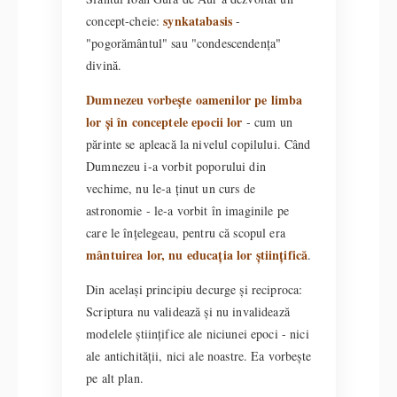
synkatabasis
concept-cheie:
-
"pogorământul" sau "condescendența"
divină.
Dumnezeu vorbește oamenilor pe limba
lor și în conceptele epocii lor
- cum un
părinte se apleacă la nivelul copilului. Când
Dumnezeu i-a vorbit poporului din
vechime, nu le-a ținut un curs de
astronomie - le-a vorbit în imaginile pe
care le înțelegeau, pentru că scopul era
mântuirea lor, nu educația lor științifică
.
Din același principiu decurge și reciproca:
Scriptura nu validează și nu invalidează
modelele științifice ale niciunei epoci - nici
ale antichității, nici ale noastre. Ea vorbește
pe alt plan.