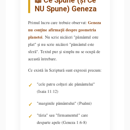
📖 Ce Spune (și Ce
NU Spune) Geneza
Geneza
Primul lucru care trebuie observat:
nu conține afirmații despre geometria
planetei
. Nu scrie nicăieri "pământul este
plat" și nu scrie nicăieri "pământul este
sferă". Textul pur și simplu nu se ocupă de
această întrebare.
Ce există în Scriptură sunt expresii precum:
"cele patru colțuri ale pământului"
(Isaia 11:12)
"marginile pământului" (Psalmi)
"tăria" sau "firmamentul" care
desparte apele (Geneza 1:6-8)