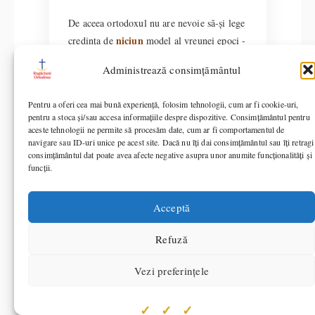
De aceea ortodoxul nu are nevoie să-și lege
niciun
credința de
model al vreunei epoci -
nici măcar de al epocii noastre. Nu pentru
Administrează consimțământul
că modelele de azi n-ar fi bine verificate în
credința stă pe
domeniul lor, ci pentru că
Pentru a oferi cea mai bună experiență, folosim tehnologii, cum ar fi cookie-uri,
altă temelie
: pe Hristos cel Înviat, nu pe
pentru a stoca și/sau accesa informațiile despre dispozitive. Consimțământul pentru
manuale.
aceste tehnologii ne permite să procesăm date, cum ar fi comportamentul de
navigare sau ID-uri unice pe acest site. Dacă nu îți dai consimțământul sau îți retragi
consimțământul dat poate avea afecte negative asupra unor anumite funcționalități și
funcții.
💡 Libertatea
Acceptă
ortodoxului
Refuză
Dacă mâine știința și-ar revizui
radical înțelegerea despre univers
Vezi preferințele
- cum a mai făcut-o în istorie -
credința ortodoxă nu s-ar clătina