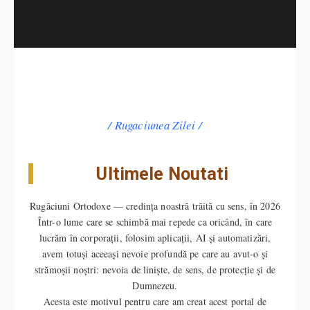
Rugaciunea Zilei
Ultimele Noutati
Rugăciuni Ortodoxe — credința noastră trăită cu sens, în 2026
Într-o lume care se schimbă mai repede ca oricând, în care
lucrăm în corporații, folosim aplicații, AI și automatizări,
avem totuși aceeași nevoie profundă pe care au avut-o și
strămoșii noștri: nevoia de liniște, de sens, de protecție și de
Dumnezeu.
Acesta este motivul pentru care am creat acest portal de