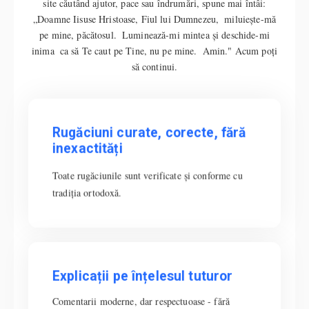
site căutând ajutor, pace sau îndrumări, spune mai întâi:
„Doamne Iisuse Hristoase, Fiul lui Dumnezeu, miluiește-mă
pe mine, păcătosul. Luminează-mi mintea și deschide-mi
inima ca să Te caut pe Tine, nu pe mine. Amin." Acum poți
să continui.
Rugăciuni curate, corecte, fără
Rugăciuni curate, corecte, fără
inexactități
inexactități
Toate rugăciunile sunt verificate și conforme cu
Toate rugăciunile sunt verificate și conforme cu
tradiția ortodoxă.
tradiția ortodoxă.
Explicații pe înțelesul tuturor
Explicații pe înțelesul tuturor
Comentarii moderne, dar respectuoase - fără
Comentarii moderne, dar respectuoase - fără teologie