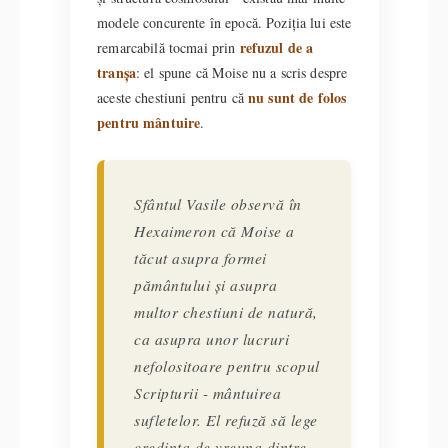
modele concurente în epocă. Poziția lui este
refuzul de a
remarcabilă tocmai prin
tranșa
: el spune că Moise nu a scris despre
nu sunt de folos
aceste chestiuni pentru că
pentru mântuire
.
Sfântul Vasile observă în
Hexaimeron că Moise a
tăcut asupra formei
pământului și asupra
multor chestiuni de natură,
ca asupra unor lucruri
nefolositoare pentru scopul
Scripturii - mântuirea
sufletelor. El refuză să lege
credința de vreuna dintre