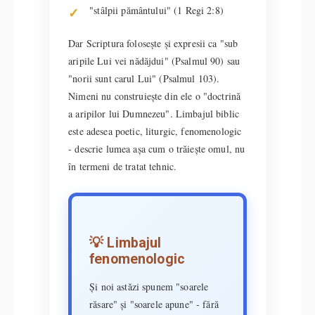
"stâlpii pământului" (1 Regi 2:8)
Dar Scriptura folosește și expresii ca "sub
aripile Lui vei nădăjdui" (Psalmul 90) sau
"norii sunt carul Lui" (Psalmul 103).
Nimeni nu construiește din ele o "doctrină
a aripilor lui Dumnezeu". Limbajul biblic
este adesea poetic, liturgic, fenomenologic
- descrie lumea așa cum o trăiește omul, nu
în termeni de tratat tehnic.
💡 Limbajul
fenomenologic
Și noi astăzi spunem "soarele
răsare" și "soarele apune" - fără