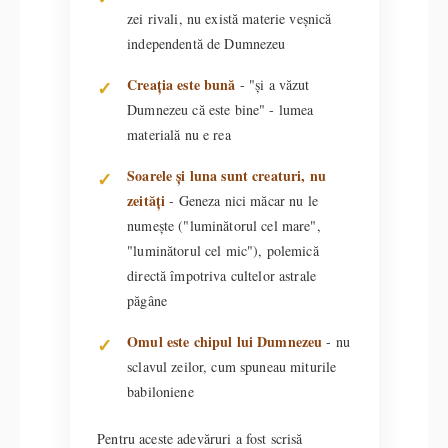
zei rivali, nu există materie veșnică
independentă de Dumnezeu
Creația este bună
- "și a văzut
Dumnezeu că este bine" - lumea
materială nu e rea
Soarele și luna sunt creaturi, nu
zeități
- Geneza nici măcar nu le
numește ("luminătorul cel mare",
"luminătorul cel mic"), polemică
directă împotriva cultelor astrale
păgâne
Omul este chipul lui Dumnezeu
- nu
sclavul zeilor, cum spuneau miturile
babiloniene
Pentru aceste adevăruri a fost scrisă