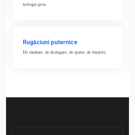
teologie grea.
grea.
Rugăciuni puternice
Rugăciuni puternice
De sănătate, de dezlegare, de ajutor, de liniștire.
De sănătate, de dezlegare, de ajutor, de liniștire.