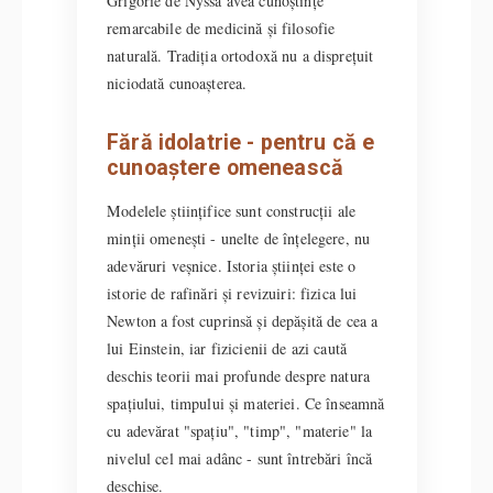
Grigorie de Nyssa avea cunoștințe
remarcabile de medicină și filosofie
naturală. Tradiția ortodoxă nu a disprețuit
niciodată cunoașterea.
Fără idolatrie - pentru că e
cunoaștere omenească
Modelele științifice sunt construcții ale
minții omenești - unelte de înțelegere, nu
adevăruri veșnice. Istoria științei este o
istorie de rafinări și revizuiri: fizica lui
Newton a fost cuprinsă și depășită de cea a
lui Einstein, iar fizicienii de azi caută
deschis teorii mai profunde despre natura
spațiului, timpului și materiei. Ce înseamnă
cu adevărat "spațiu", "timp", "materie" la
nivelul cel mai adânc - sunt întrebări încă
deschise.